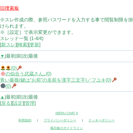
旧捜索板
※スレ作成の際、参照パスワードを入力する事で閲覧制限を掛
けられます。
※［設定］で表示変更ができます。
スレッド一覧 (1-4/4)
[
新スレ
][
検索
][
更新
]
▼
|最初|前|次|最後
(0)
の似合う武蔵さん｡(0)
青い薔薇(鍵は“お前”の名前を漢字三文字)／フユキ(0)
(0)
▲
|最初|前|次|最後
[
戻る
][
設定
][
管理
]
NIERU CHAT β
利用規約
|
プライバシーポリシー
|
クッキーポリシー
掲示板のガイドライン